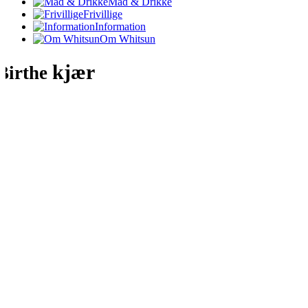
Mad & Drikke
Frivillige
Information
Om Whitsun
kjær
Birthe