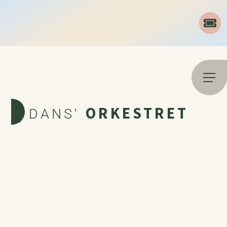
Open
ORKESTRET
DANS'